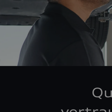
Qu
vertra