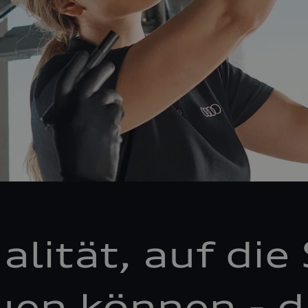
alität, auf die 
uen können - d