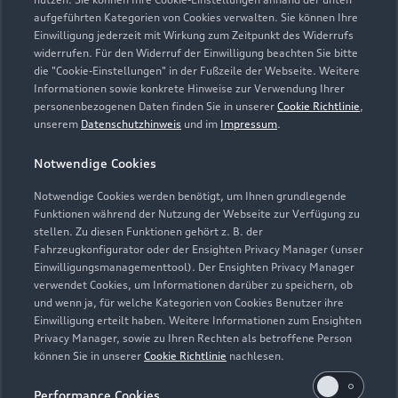
aufgeführten Kategorien von Cookies verwalten. Sie können Ihre
info-lichtenfels@gelderundsorg.de
Einwilligung jederzeit mit Wirkung zum Zeitpunkt des Widerrufs
widerrufen. Für den Widerruf der Einwilligung beachten Sie bitte
die "Cookie-Einstellungen" in der Fußzeile der Webseite. Weitere
Kontaktdaten herunterladen
Informationen sowie konkrete Hinweise zur Verwendung Ihrer
personenbezogenen Daten finden Sie in unserer
Cookie Richtlinie
,
unserem
Datenschutzhinweis
und im
Impressum
.
Öffnungszeiten
Notwendige Cookies
Notwendige Cookies werden benötigt, um Ihnen grundlegende
Funktionen während der Nutzung der Webseite zur Verfügung zu
Verkauf
stellen. Zu diesen Funktionen gehört z. B. der
Geschlossen
,
öffnet am
Freitag 08:00
Fahrzeugkonfigurator oder der Ensighten Privacy Manager (unser
Einwilligungsmanagementtool). Der Ensighten Privacy Manager
verwendet Cookies, um Informationen darüber zu speichern, ob
Service
und wenn ja, für welche Kategorien von Cookies Benutzer ihre
Geschlossen
,
öffnet am
Freitag 07:00
Einwilligung erteilt haben. Weitere Informationen zum Ensighten
Privacy Manager, sowie zu Ihren Rechten als betroffene Person
können Sie in unserer
Cookie Richtlinie
nachlesen.
Teile- & Zubehörverkauf
Geschlossen
,
öffnet am
Freitag 07:00
Performance Cookies