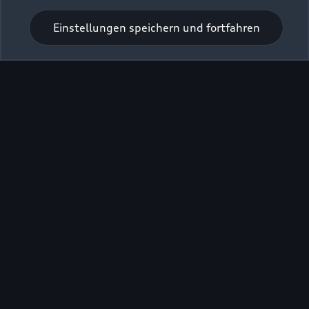
Einstellungen speichern und fortfahren
Zur Inspektion
Zurück nach oben
Modelle
Kaufen & leasen