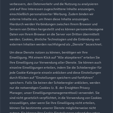
G & S Automobile GmbH
verbessern, den Datenverkehr und die Nutzung zu analysieren
und auf Ihre Interessen zugeschnittene Inhalte anzuzeigen,
Servicepartner
e-tron
einschließlich personalisierter Werbung. Zudem binden wir
externe Inhalte ein, um Ihnen diese Inhalte anzuzeigen.
Hierdurch werden Verbindungen zwischen Ihrem Browser und
Servern von Dritten hergestellt und es können personenbezogene
Daten von Ihrem Browser an die Server von Dritten übermittelt
werden. Cookies, ähnliche Technologien und die Einbindung von
externen Inhalten werden nachfolgend als „Dienste“ bezeichnet.
Um diese Dienste nutzen zu können, benötigen wir Ihre
Einwilligung. Mit einem Klick auf "Alle akzeptieren" erteilen Sie
Ihre Einwilligung zur Verwendung aller Dienste. Sie können auch
einzelne Einwilligungen erteilen, indem Sie die Schieberegler für
jede Cookie-Kategorie einzeln anklicken und diese Einstellungen
durch Klicken auf "Einstellungen speichern und fortfahren"
speichern. Falls Sie keinen der Schieberegler anklicken, werden
nur die notwendigen Cookies (z. B. der Ensighten Privacy
Grünewaldstraße 2
Manager, unser Einwilligungsmanagementtool) verwendet. Sie
96215 Lichtenfels
sind nicht gesetzlich verpflichtet, in die Verwendung von Cookies
einzuwilligen, aber wenn Sie Ihre Einwilligung nicht erteilen,
können Sie bestimmte unserer Dienste möglicherweise nicht
09571 755350
nutzen. Sie können Ihre Cookie-Einstellungen anhand der unten