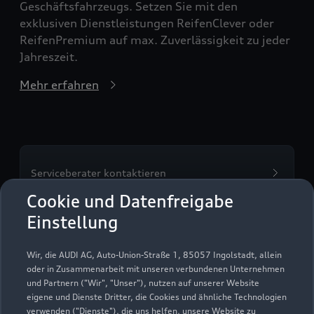
Geschäftsfahrzeugs. Setzen Sie mit den
exklusiven Dienstleistungen ReifenClever oder
ReifenPremium auf max. Zuverlässigkeit zu jeder
Jahreszeit.
Mehr erfahren
Serviceberater kontaktieren
Cookie und Datenfreigabe
Einstellung
Servicetermin vereinbaren
Wir, die AUDI AG, Auto-Union-Straße 1, 85057 Ingolstadt, allein
oder in Zusammenarbeit mit unseren verbundenen Unternehmen
und Partnern ("Wir", "Unser"), nutzen auf unserer Website
eigene und Dienste Dritter, die Cookies und ähnliche Technologien
verwenden ("Dienste"), die uns helfen, unsere Website zu